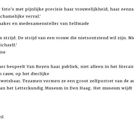
 foto's met pijnlijke precisie haar vrouwelijkheid, haar een
chamelijke verval.'
emaker en medesamensteller van Selfmade
ls strijd. De strijd van een vrouw die nietsontziend wil zijn. N
chzelf.'
ive
r bespeelt Van Royen haar publiek, niet alleen in het literai
n rauw, op het dierlijke
kwetsbaar. Tezamen vormen ze een groot zelfportret van de au
van het Letterkundig Museum in Den Haag. Het museum wijdt i
nl